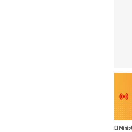
El
Minis