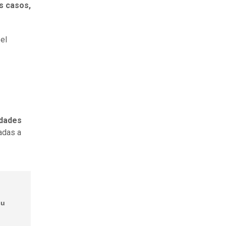
 casos,​
 el
idades
adas a
su