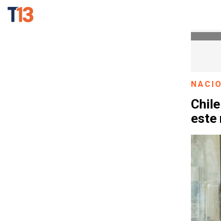
NACI
Chil
este 