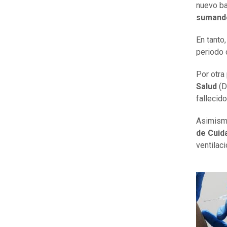
nuevo ba
sumando
En tanto
periodo 
Por otra 
Salud
(D
fallecid
Asimismo
de Cuida
ventilac