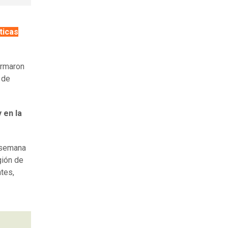
ticas
ormaron
 de
y en la
a semana
gión de
ntes,