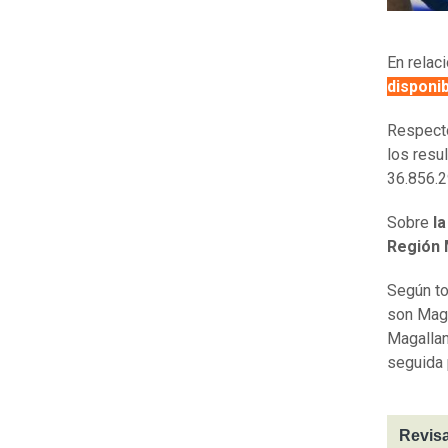
En relac
disponib
Respecto
los resu
36.856.2
Sobre
la
Región 
Según to
son Mag
Magallan
seguida 
Revisa