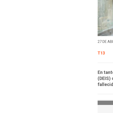
27 DE ABR
T13
En tant
(DEIS) 
falleci