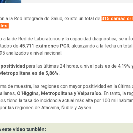
ión a la Red Integrada de Salud, existe un total de
315 camas crí
les.
 a la de Red de Laboratorios y la capacidad diagnóstica, se inf
ltados de
45.711 exámenes PCR
, alcanzando a la fecha un total
95 analizados a nivel nacional.
 positividad
para las últimas 24 horas, a nivel país es de 4,19%
Metropolitana es de 5,86%.
ma de muestra, las regiones con mayor positividad en la últim
allanes,
O'Higgins, Metropolitana y Valparaíso.
En tanto, la re
es tiene la tasa de incidencia actual más alta por 100 mil habita
por las regiones de Atacama, Ñuble y Aysén.
 este video también: