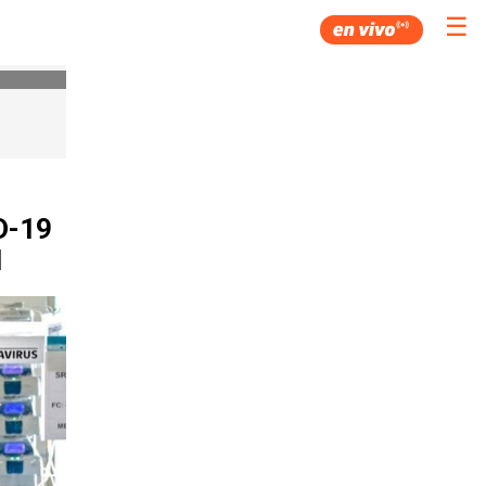
☰
D-19
l