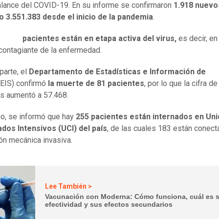
lance del COVID-19. En su informe se confirmaron
1.918 nuevos
 3.551.383 desde el inicio de la pandemia
.
,
7.804
pacientes están en etapa activa del virus,
es decir, en
contagiante de la enfermedad.
parte, el
Departamento de Estadísticas e Información de
EIS) confirmó
la muerte de 81 pacientes
, por lo que la cifra de
os aumentó a 57.468.
, se informó que hay
255 pacientes están internados en Un
dos Intensivos (UCI) del país
, de las cuales 183 están conect
ión mecánica invasiva.
Lee También >
Vacunación con Moderna: Cómo funciona, cuál es 
efectividad y sus efectos secundarios