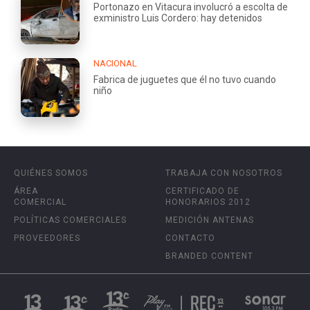
Portonazo en Vitacura involucró a escolta de
exministro Luis Cordero: hay detenidos
NACIONAL
Fabrica de juguetes que él no tuvo cuando
niño
QUIÉNES SOMOS
TRABAJA CON NOSOTROS
ÁREA
CERTIFICADO DE
COMERCIAL
HONORARIOS 2012
POLÍTICAS COMERCIALES
MEDICIÓN ANTENAS
PROVEEDORES
CONTACTO
BRANDED CONTENT