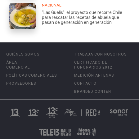
NACIONAL
“Las Guelis”: el proyecto que recorre Chile
para rescatar las recetas de abuela que
pasan de generación en generación
QUIÉNES SOMOS
TRABAJA CON NOSOTROS
ÁREA
CERTIFICADO DE
COMERCIAL
HONORARIOS 2012
POLÍTICAS COMERCIALES
MEDICIÓN ANTENAS
PROVEEDORES
CONTACTO
BRANDED CONTENT