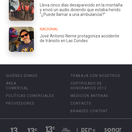
Lleva cinco días desaparecido en la montaña
y envió un audio diciendo que estaba herido:
“¿Puede llamar a una ambulancia?”
NACIONAL
José Antonio Neme protagoniza accidente
de tránsito en Las Condes
QUIÉNES SOMOS
TRABAJA CON NOSOTROS
ÁREA
CERTIFICADO DE
COMERCIAL
HONORARIOS 2012
POLÍTICAS COMERCIALES
MEDICIÓN ANTENAS
PROVEEDORES
CONTACTO
BRANDED CONTENT