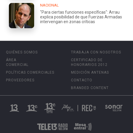
NACIONAL
"Para ciertas funciones específicas": Arrau
explica posibilidad de que Fuerzas Armadas
intervengan en zonas críticas
QUIÉNES SOMOS
TRABAJA CON NOSOTROS
ÁREA
CERTIFICADO DE
COMERCIAL
HONORARIOS 2012
POLÍTICAS COMERCIALES
MEDICIÓN ANTENAS
PROVEEDORES
CONTACTO
BRANDED CONTENT