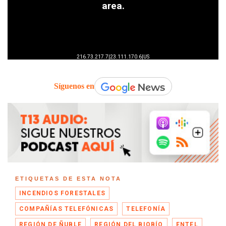
Síguenos en
ETIQUETAS DE ESTA NOTA
INCENDIOS FORESTALES
COMPAÑÍAS TELEFÓNICAS
TELEFONÍA
REGIÓN DE ÑUBLE
REGIÓN DEL BIOBÍO
ENTEL