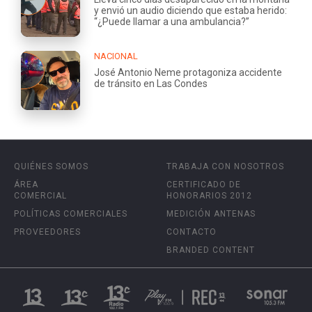
y envió un audio diciendo que estaba herido:
“¿Puede llamar a una ambulancia?”
NACIONAL
José Antonio Neme protagoniza accidente
de tránsito en Las Condes
QUIÉNES SOMOS
TRABAJA CON NOSOTROS
ÁREA
CERTIFICADO DE
COMERCIAL
HONORARIOS 2012
POLÍTICAS COMERCIALES
MEDICIÓN ANTENAS
PROVEEDORES
CONTACTO
BRANDED CONTENT