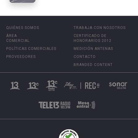
QUIÉNES SOMOS
TRABAJA CON NOSOTROS
ÁREA
CERTIFICADO DE
COMERCIAL
HONORARIOS 2012
POLÍTICAS COMERCIALES
MEDICIÓN ANTENAS
PROVEEDORES
CONTACTO
BRANDED CONTENT