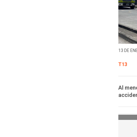
13 DE EN
T13
Al men
accide