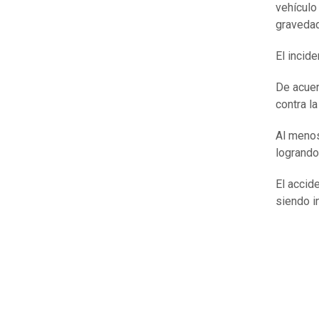
vehículo
gravedad
El incid
De acuer
contra l
Al menos
logrando
El accid
siendo i