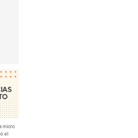
a micro
có el