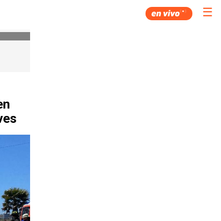
☰
en
ves