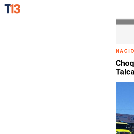
NACI
Choqu
Talc