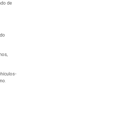
ado de
ado
hos,
ehículos-
no.