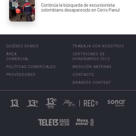
Continúa la búsqueda de excursionista
colombiano desaparecido en Cerro Panul
QUIÉNES SOMOS
TRABAJA CON NOSOTROS
ÁREA
CERTIFICADO DE
COMERCIAL
HONORARIOS 2012
POLÍTICAS COMERCIALES
MEDICIÓN ANTENAS
PROVEEDORES
CONTACTO
BRANDED CONTENT