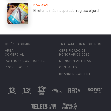
NACIONAL
El retorno más inesperado: regresa el jurel
QUIÉNES SOMOS
TRABAJA CON NOSOTROS
ÁREA
CERTIFICADO DE
COMERCIAL
HONORARIOS 2012
POLÍTICAS COMERCIALES
MEDICIÓN ANTENAS
PROVEEDORES
CONTACTO
BRANDED CONTENT