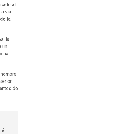
acado al
na vía
de la
s, la
a un
o ha
l hombre
terior
 antes de
ará