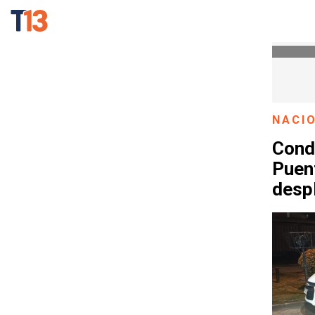
NACI
Cond
Puent
despl