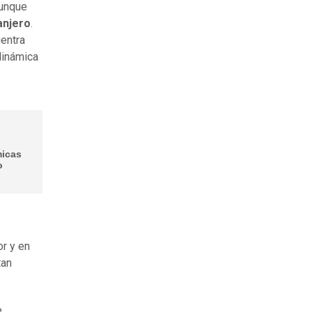
aunque
anjero
.
entra
 dinámica
micas
o
or y en
tan
e