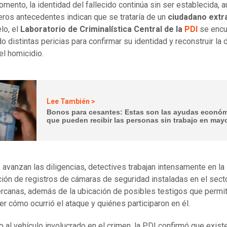
omento, la identidad del fallecido continúa sin ser establecida, 
eros antecedentes indican que se trataría de un
ciudadano extr
lo, el
Laboratorio de Criminalística Central de la
PDI
se encu
do distintas pericias para confirmar su identidad y reconstruir la
el homicidio.
Lee También >
Bonos para cesantes: Estas son las ayudas econó
que pueden recibir las personas sin trabajo en may
 avanzan las diligencias, detectives trabajan intensamente en la
ción de registros de cámaras de seguridad instaladas en el sect
ercanas, además de la ubicación de posibles testigos que permi
er cómo ocurrió el ataque y quiénes participaron en él.
 al vehículo involucrado en el crimen, la PDI confirmó que exist