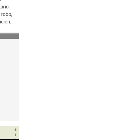
ario
 robo,
ación.