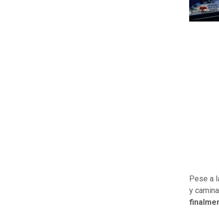
Pese a l
y camina
finalmen