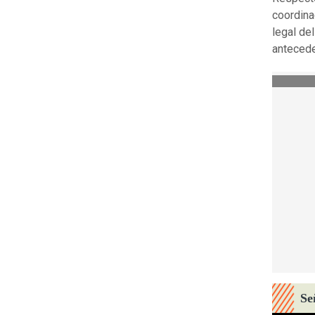
coordina
legal de
antecede
Se