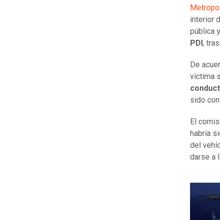
Metropol
interior 
pública 
PDI
, tra
De acuer
víctima 
conduct
sido con
El comis
habría s
del vehí
darse a l