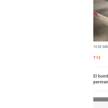
10 DE MA
T13
El homb
permane