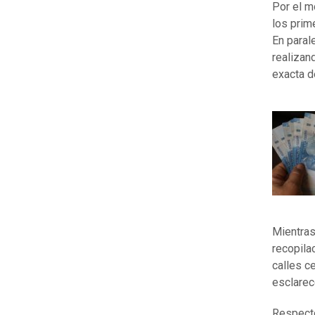
Por el m
los prim
En parale
realizan
exacta d
Mientras
recopila
calles c
esclarec
Respecto