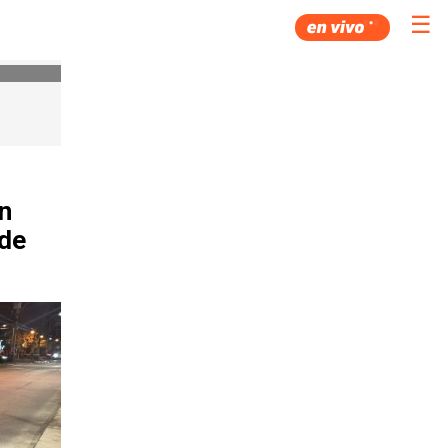
☰
n
 de