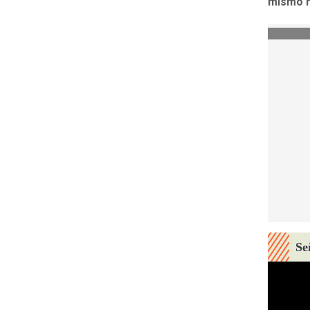
mismo n
Se