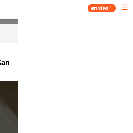
☰
San