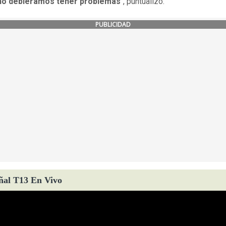
o debiéramos tener problemas
", puntualizó.
PUBLICIDAD
ñal T13 En Vivo