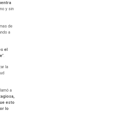
uentra
mo y sin
omas de
ando a
s el
le
".
ar la
lud
lamó a
agiosa,
que esto
or lo