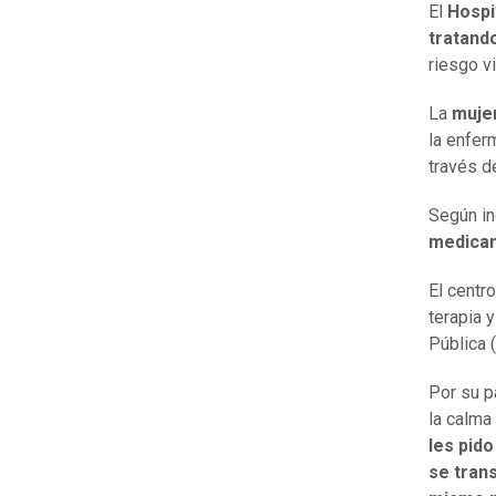
El
Hospi
tratand
riesgo vi
La
mujer
la enfer
través d
Según ind
medicam
El centr
terapia 
Pública 
Por su p
la calma
les pid
se trans