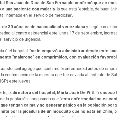
tal San Juan de Dios de San Fernando confirmó que se enc
o a una paciente con malaria
, la que está "estable, de buen áni
tal internada en el servicio de medicina".
 de 30 años es de nacionalidad venezolana
y llegó con sínt
medad al centro asistencial este lunes 17 de septiembre, ingres
el servicio de urgencia.
icó el hospital, "
se le empezó a administrar desde este lune
ento "malarone" en comprimidos, con evaluación favorab
o asistencial agregó que confirmó la enfermedad antes de empez
y la confirmación de la muestra que fue enviada al Instituto de Sa
(ISP) este jueves.
arte, la
directora del hospital, María José De Witt Troncoso
l
 de la población, asegurando que "
esta enfermedad no es cont
o que tengan calma y no generar pánico en la población por
mite por la picadura de un mosquito que no está en Chile, p