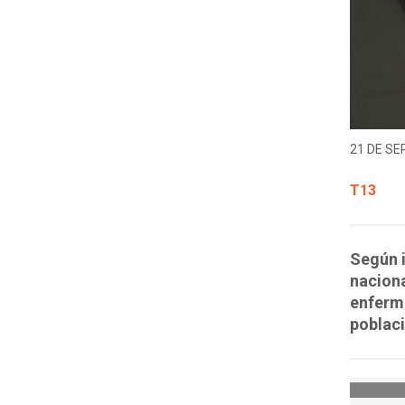
21 DE SE
T13
Según i
naciona
enferme
poblaci