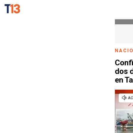
NACI
Conf
dos 
en T