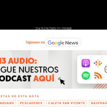
Síguenos en
UETAS DE ESTA NOTA
CAHUANO
PESCADORES
CALETA SAN VICENTE
NAUFRAG