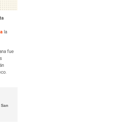
ta
ra
la
ana fue
as
án
eco.
e San