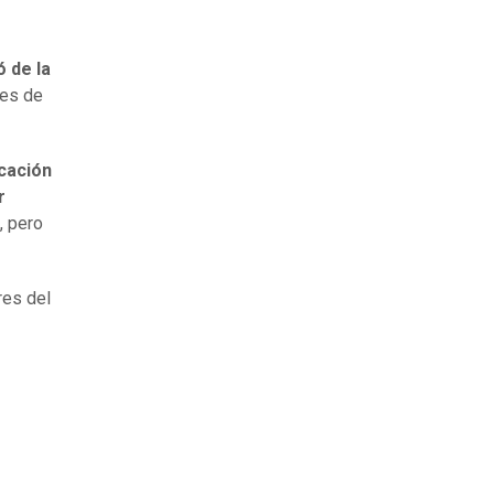
ó de la
les de
cación
r
, pero
res del