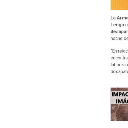
La Arma
Lenga c
desapar
noche de
“En rela
encontra
labores 
desapare