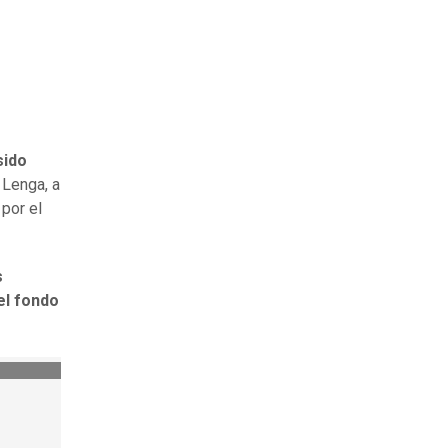
sido
 Lenga, a
por el
s
el fondo