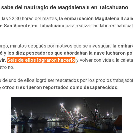
 sabe del naufragio de Magdalena II en Talcahuano
 las 22.30 horas del martes,
la embarcación Magdalena II sali
de San Vicente en Talcahuano
para realizar las labores habitua
rgo, minutos después por motivos que se investigan,
la embar
ó y los diez pescadores que abordaban la nave lucharon po
vir.
Seis de ellos lograron hacerlo
y volver con vida a la caleta
tro no.
o de uno de ellos logró ser rescatados por los propios trabajado
o
otros tres fueron reportados como desaparecidos.