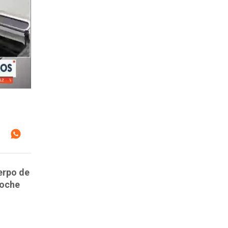
erpo de
noche