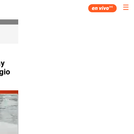
☰
ay
gio