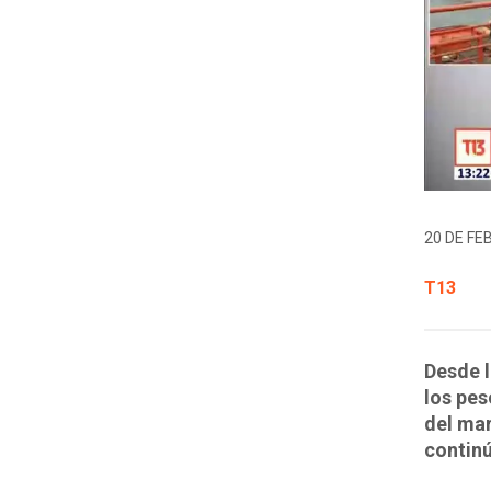
20 DE FE
T13
Desde 
los pes
del mar
contin