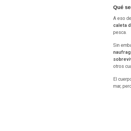
Qué se
A eso de
caleta 
pesca.
Sin emba
naufrag
sobrevi
otros cua
El cuerp
mar, per