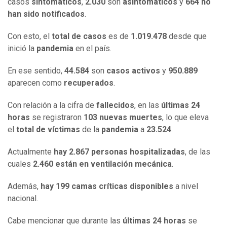
casos
sintomáticos
,
2.030
son
asintomáticos
y
664 no
han sido notificados
.
Con esto, el
total de casos
es de
1.019.478
desde que
inició la
pandemia
en el país.
En ese sentido,
44.584
son
casos activos
y
950.889
aparecen como
recuperados
.
Con relación a la cifra de
fallecidos
, en las
últimas 24
horas
se registraron
103 nuevas muertes
, lo que eleva
el
total de víctimas
de la
pandemia
a
23.524
.
Actualmente
hay 2.867 personas hospitalizadas
, de las
cuales
2.460 están en ventilación mecánica
.
Además,
hay 199 camas críticas disponibles
a nivel
nacional.
Cabe mencionar que durante las
últimas 24 horas
se