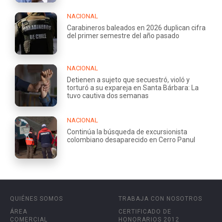
NACIONAL
Carabineros baleados en 2026 duplican cifra
del primer semestre del año pasado
NACIONAL
Detienen a sujeto que secuestró, violó y
torturó a su expareja en Santa Bárbara: La
tuvo cautiva dos semanas
NACIONAL
Continúa la búsqueda de excursionista
colombiano desaparecido en Cerro Panul
QUIÉNES SOMOS
TRABAJA CON NOSOTROS
ÁREA
CERTIFICADO DE
COMERCIAL
HONORARIOS 2012