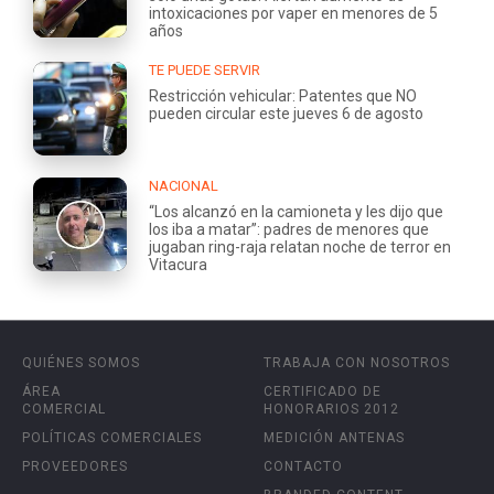
intoxicaciones por vaper en menores de 5
años
TE PUEDE SERVIR
Restricción vehicular: Patentes que NO
pueden circular este jueves 6 de agosto
NACIONAL
“Los alcanzó en la camioneta y les dijo que
los iba a matar”: padres de menores que
jugaban ring-raja relatan noche de terror en
Vitacura
QUIÉNES SOMOS
TRABAJA CON NOSOTROS
ÁREA
CERTIFICADO DE
COMERCIAL
HONORARIOS 2012
POLÍTICAS COMERCIALES
MEDICIÓN ANTENAS
PROVEEDORES
CONTACTO