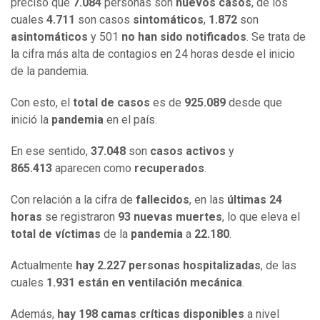
precisó que
7.084
personas son
nuevos casos
, de los
cuales
4.711
son casos
sintomáticos
,
1.872
son
asintomáticos
y 501
no han sido notificados
. Se trata de
la cifra más alta de contagios en 24 horas desde el inicio
de la pandemia.
Con esto, el
total de casos
es de
925.089
desde que
inició la
pandemia
en el país.
En ese sentido,
37.048
son
casos activos
y
865.413
aparecen como
recuperados
.
Con relación a la cifra de
fallecidos
, en las
últimas 24
horas
se registraron
93 nuevas muertes
, lo que eleva el
total de víctimas
de la
pandemia
a
22.180
.
Actualmente
hay 2.227 personas hospitalizadas
, de las
cuales
1.931 están en ventilación mecánica
.
Además,
hay 198 camas críticas disponibles
a nivel