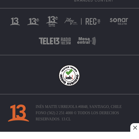
BRANDED CONTENT
INÉS MATTE URREJOLA #0848, SANTIAGO, CHILE
FONO (562) 2 251 4000 © TODOS LOS DERECHOS
RESERVADOS. 13.CL