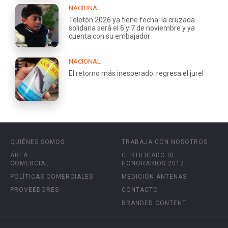
NACIONAL
Teletón 2026 ya tiene fecha: la cruzada
solidaria será el 6 y 7 de noviembre y ya
cuenta con su embajador
NACIONAL
El retorno más inesperado: regresa el jurel
QUIÉNES SOMOS
TRABAJA CON NOSOTROS
ÁREA
CERTIFICADO DE
COMERCIAL
HONORARIOS 2012
POLÍTICAS COMERCIALES
MEDICIÓN ANTENAS
PROVEEDORES
CONTACTO
BRANDED CONTENT