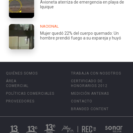
Avioneta aterriza de emergencia en playa de
Iquique
NACIONAL
Mujer quedó 22% del cuerpo quemado: Un
hombre prendió fuego a su expareja y huyó
QUIÉNES SOMOS
TRABAJA CON NOSOTROS
ÁREA
CERTIFICADO DE
COMERCIAL
HONORARIOS 2012
POLÍTICAS COMERCIALES
MEDICIÓN ANTENAS
PROVEEDORES
CONTACTO
BRANDED CONTENT