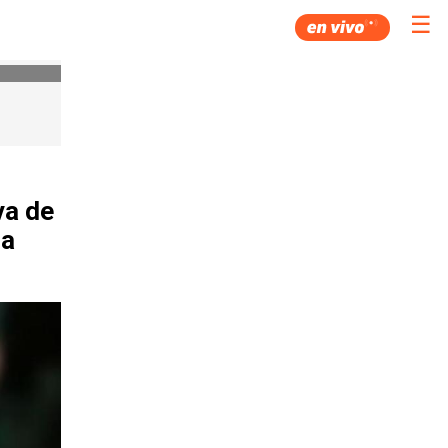
☰
va de
na