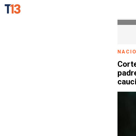
NACI
Cort
padr
cauc