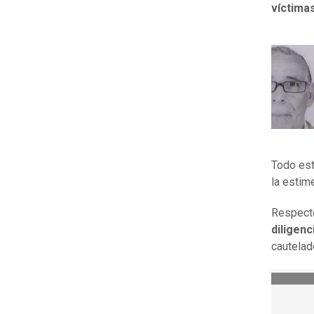
víctimas
Todo est
la estim
Respecto
diligenc
cautelad