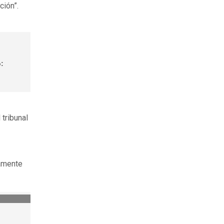
ción”.
o:
 tribunal
amente