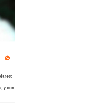
lares:
a, y con