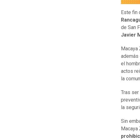
Este fin
Rancagu
de San 
Javier 
Macaya Z
además d
el hombr
actos re
la comu
Tras ser
preventi
la segur
Sin emba
Macaya Z
prohibic