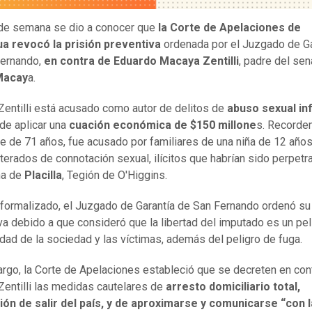
 de semana se dio a conocer que
la Corte de Apelaciones de
a revocó la prisión preventiva
ordenada por el Juzgado de Ga
Fernando,
en contra de Eduardo Macaya Zentilli
, padre del se
Macay
a.
entilli está acusado como autor de delitos de
abuso sexual inf
e aplicar una
cuación económica de $150 millone
s. Recorde
e de 71 años, fue acusado por familiares de una niña de 12 años
iterados de connotación sexual, ilícitos que habrían sido perpet
na de
Placilla
, Tegión de O'Higgins.
 formalizado, el Juzgado de Garantía de San Fernando ordenó su 
va debido a que consideró que la libertad del imputado es un pel
idad de la sociedad y las víctimas, además del peligro de fuga.
rgo, la Corte de Apelaciones estableció que se decreten en con
entilli las medidas cautelares de
arresto domiciliario total,
ión de salir del país, y de aproximarse y comunicarse “con 