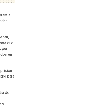
rantía
nador
antil,
mos que
, por
rados en
prisión
igro para
tra de
las