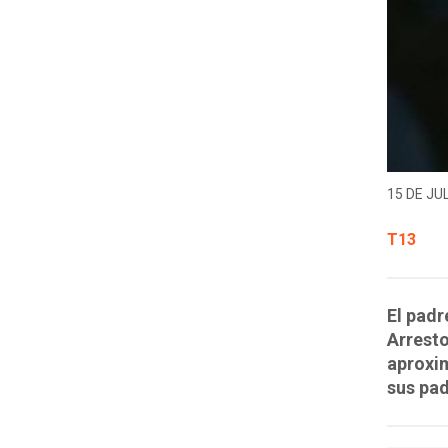
15 DE JUL
T13
El pad
Arresto
aproxim
sus pad