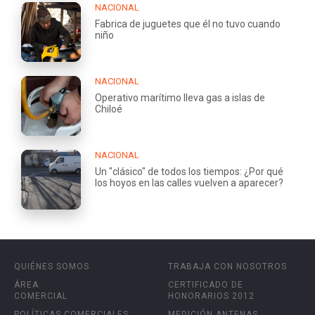
NACIONAL
Fabrica de juguetes que él no tuvo cuando
niño
NACIONAL
Operativo marítimo lleva gas a islas de
Chiloé
NACIONAL
Un "clásico" de todos los tiempos: ¿Por qué
los hoyos en las calles vuelven a aparecer?
QUIÉNES SOMOS
TRABAJA CON NOSOTROS
ÁREA
CERTIFICADO DE
COMERCIAL
HONORARIOS 2012
POLÍTICAS COMERCIALES
MEDICIÓN ANTENAS