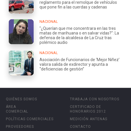
reglamento para el remolque de vehículos
que pone fin a las cuerdas y cadenas
NACIONAL
"¿Querían que me concentrara en las tres
matas de marihuana o en salvar vidas?": La
defensa de la alcaldesa de La Cruz tras
polémico audio
NACIONAL
Asociación de Funcionarios de ‘Mejor Niñez’
valora salida de exdirector y apunta a
“deficiencias de gestión”
QUIÉNES SOMOS
TRABAJA CON NOSOTROS
ÁREA
CERTIFICADO DE
COMERCIAL
HONORARIOS 2012
POLÍTICAS COMERCIALES
MEDICIÓN ANTENAS
PROVEEDORES
CONTACTO