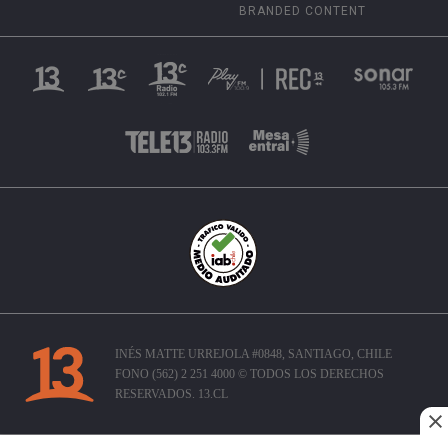
BRANDED CONTENT
INÉS MATTE URREJOLA #0848, SANTIAGO, CHILE
FONO (562) 2 251 4000 © TODOS LOS DERECHOS
RESERVADOS. 13.CL