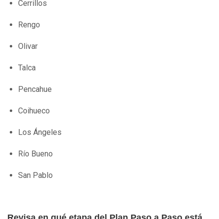
Cerrillos
Rengo
Olivar
Talca
Pencahue
Coihueco
Los Ángeles
Río Bueno
San Pablo
Revisa en qué etapa del Plan Paso a Paso está