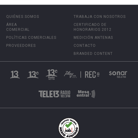
QUIÉNES SOMOS
TRABAJA CON NOSOTROS
ÁREA
CERTIFICADO DE
COMERCIAL
HONORARIOS 2012
POLÍTICAS COMERCIALES
MEDICIÓN ANTENAS
PROVEEDORES
CONTACTO
BRANDED CONTENT