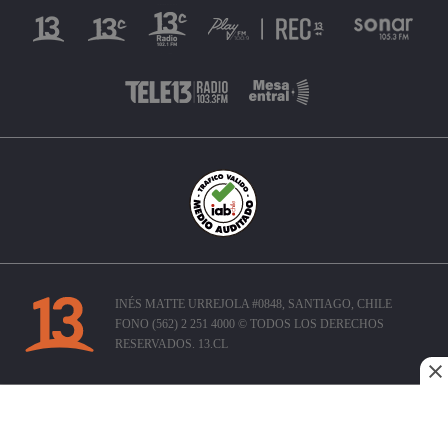
INÉS MATTE URREJOLA #0848, SANTIAGO, CHILE
FONO (562) 2 251 4000 © TODOS LOS DERECHOS
RESERVADOS. 13.CL