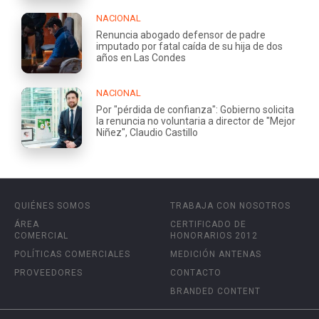
NACIONAL
Renuncia abogado defensor de padre
imputado por fatal caída de su hija de dos
años en Las Condes
NACIONAL
Por "pérdida de confianza": Gobierno solicita
la renuncia no voluntaria a director de "Mejor
Niñez", Claudio Castillo
QUIÉNES SOMOS
TRABAJA CON NOSOTROS
ÁREA
CERTIFICADO DE
COMERCIAL
HONORARIOS 2012
POLÍTICAS COMERCIALES
MEDICIÓN ANTENAS
PROVEEDORES
CONTACTO
BRANDED CONTENT