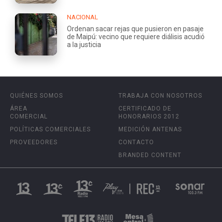
NACIONAL
Ordenan sacar rejas que pusieron en pasaje
de Maipú: vecino que requiere diálisis acudió
a la justicia
QUIÉNES SOMOS
TRABAJA CON NOSOTROS
ÁREA
CERTIFICADO DE
COMERCIAL
HONORARIOS 2012
POLÍTICAS COMERCIALES
MEDICIÓN ANTENAS
PROVEEDORES
CONTACTO
BRANDED CONTENT