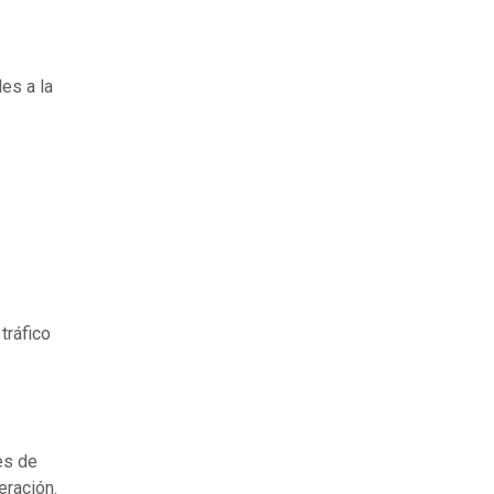
es a la
tráfico
es de
eración.