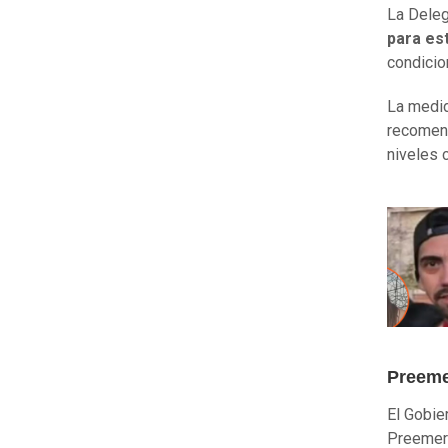
La Deleg
para es
condicio
La medid
recomend
niveles 
Preeme
El Gobie
Preemerg