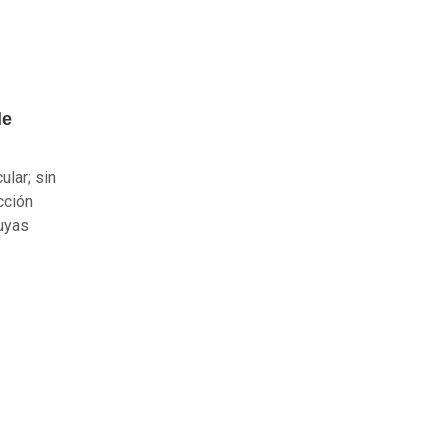
de
ular; sin
cción
cuyas