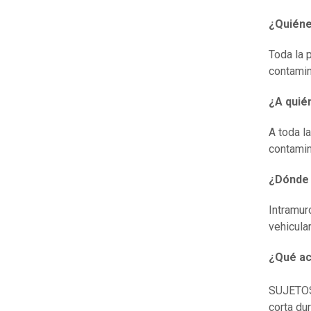
¿Quiéne
Toda la 
contamin
¿A quié
A toda l
contamin
¿Dónde r
Intramur
vehicular
¿Qué ac
SUJETOS 
corta du