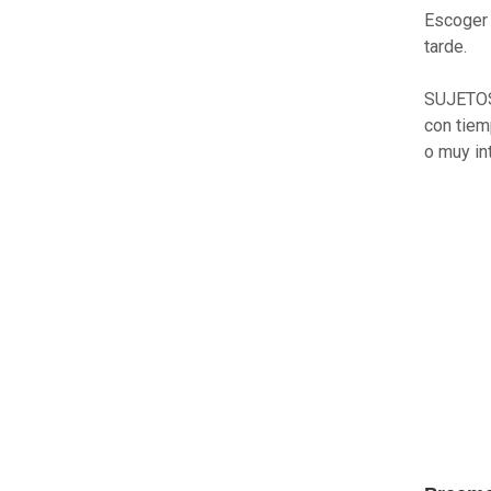
Escoger 
tarde.
SUJETOS 
con tiem
o muy i