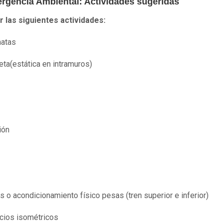
rgencia Ambiental: Actividades sugeridas
r las siguientes actividades:
natas
leta(estática en intramuros)
ión
es o acondicionamiento físico pesas (tren superior e inferior)
icios isométricos