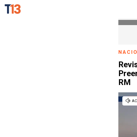
NACI
Revi
Pree
RM