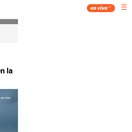
☰
n la