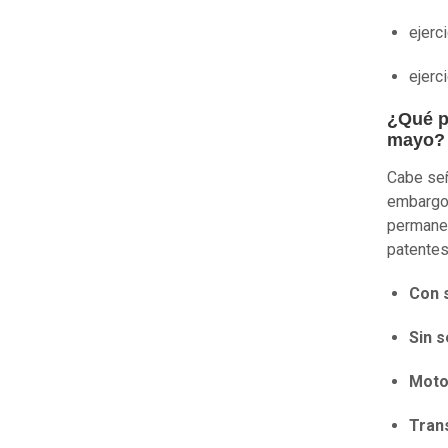
ejerc
ejerc
¿Qué pa
mayo?
Cabe señ
embargo,
permanen
patentes
Con 
Sin s
Moto
Tran