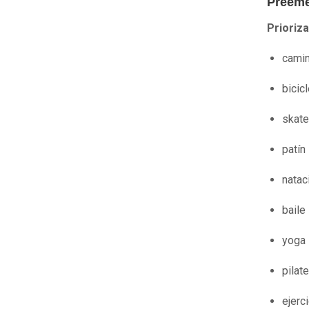
Preeme
Prioriza
cami
bicic
skate
patín
natac
baile
yoga
pilat
ejerc