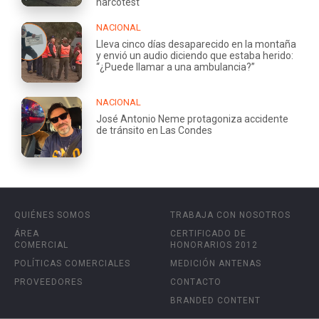
narcotest
NACIONAL
Lleva cinco días desaparecido en la montaña
y envió un audio diciendo que estaba herido:
“¿Puede llamar a una ambulancia?”
NACIONAL
José Antonio Neme protagoniza accidente
de tránsito en Las Condes
QUIÉNES SOMOS
TRABAJA CON NOSOTROS
ÁREA
CERTIFICADO DE
COMERCIAL
HONORARIOS 2012
POLÍTICAS COMERCIALES
MEDICIÓN ANTENAS
PROVEEDORES
CONTACTO
BRANDED CONTENT