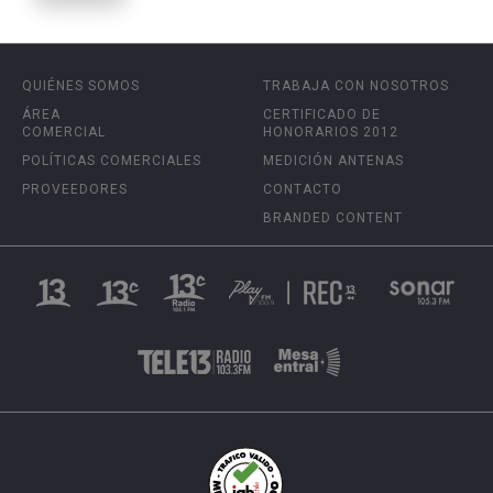
QUIÉNES SOMOS
TRABAJA CON NOSOTROS
ÁREA
CERTIFICADO DE
COMERCIAL
HONORARIOS 2012
POLÍTICAS COMERCIALES
MEDICIÓN ANTENAS
PROVEEDORES
CONTACTO
BRANDED CONTENT