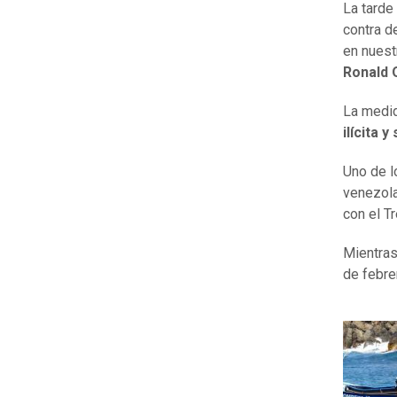
La tarde
contra d
en nuest
Ronald 
La medid
ilícita 
Uno de l
venezola
con el T
Mientras
de febre