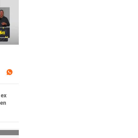
 ex
 en