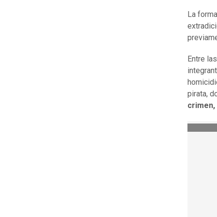
La forma
extradic
previam
Entre las
integran
homicidi
pirata, 
crimen, 