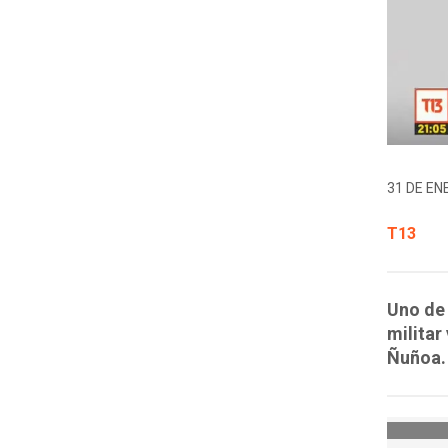
31 DE EN
T13
Uno de 
militar
Ñuñoa.