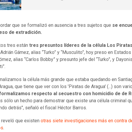
ordar que se formalizó en ausencia a tres sujetos que
se encue
eso de extradición.
tos tres están
tres presuntos líderes de la célula Los Pirata
: Adrián Gámez, alias “Turko” y “Musculito”, hoy preso en Estados
ómez, alias “Carlos Bobby” y presunto jefe del “Turko”, y Dayoni
i”.
malizamos la célula más grande que estaba quedando en Santia
ragua, que tiene que ver con los 'Piratas de Aragua' (...) son vari
formalizamos respecto al secuestro con homicidio de de R
s sólo un hecho para demostrar que existe una célula criminal q
ndo detrás", señaló el fiscal Héctor Barros.
 reveló que existen
otras siete investigaciones más en contra d
os
.