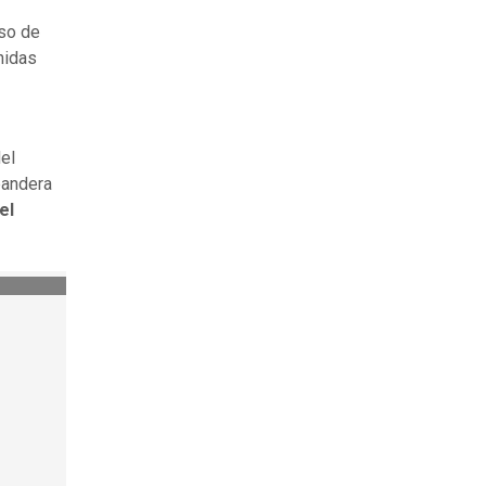
eso de
nidas
el
bandera
el