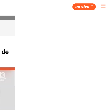
☰
 de