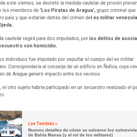
 de este viernes, se decretó la medida cautelar de prisión preven
e los miembros de
'Los Piratas de Aragua',
grupo criminal que 
ro país y que estarían detrás del crimen de
l ex militar venezol
Ojeda.
a cautelar regirá para dos imputados, por
los delitos de asoci
y secuestro con homicidio.
os individuos fue imputado por sepultar el cuerpo del ex militar
no. Correspondería al conserje de un edificio en Ñuñoa, cuya vin
ren de Aragua generó impacto entre los vecinos.
, el otro sujeto habría participado en un secuestro realizado el 
ro.
Lee También >
Nuevos detalles de cómo se salvaron los sobrevivi
de Bahía Mansa (y el rol de los militares)