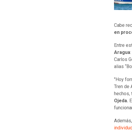
Cabe rec
en proc
Entre es
Aragua
Carlos G
alias “Bot
"Hoy for
Tren de A
hechos,
Ojeda.
E
funciona
Además,
individu