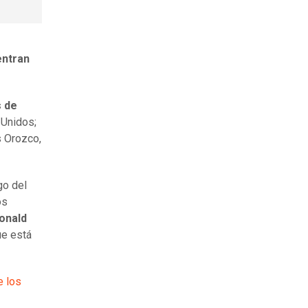
ntran
s de
 Unidos;
s Orozco,
go del
os
onald
ue está
e los