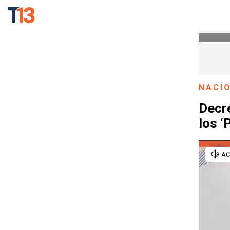
NACI
Decr
los ‘