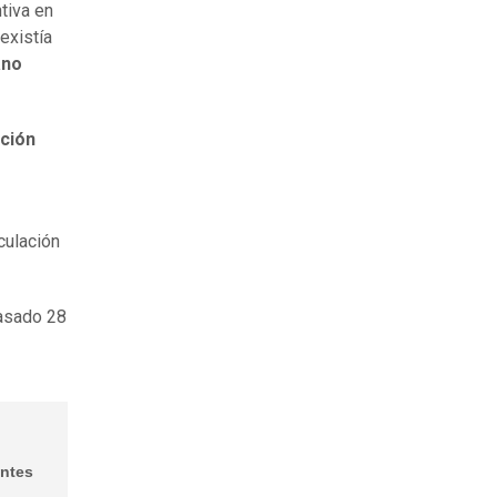
tiva en
existía
ano
ación
culación
pasado 28
entes