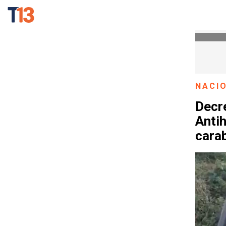
NACI
Decr
Antih
cara