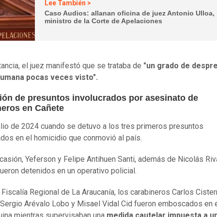
Lee También >
Caso Audios: allanan oficina de juez Antonio Ulloa,
ministro de la Corte de Apelaciones
stancia, el juez manifestó que se trataba de
"un grado de despre
 humana pocas veces visto".
ión de presuntos involucrados por asesinato de
neros en Cañete
ulio de 2024 cuando se detuvo a los tres primeros presuntos
ados en el homicidio que conmovió al país.
casión, Yeferson y Felipe Antihuen Santi, además de Nicolás Ri
 fueron detenidos en un operativo policial.
 Fiscalía Regional de La Araucanía, los carabineros Carlos Ciste
 Sergio Arévalo Lobo y Misael Vidal Cid fueron emboscados en e
uina mientras supervisaban una
medida cautelar impuesta a u