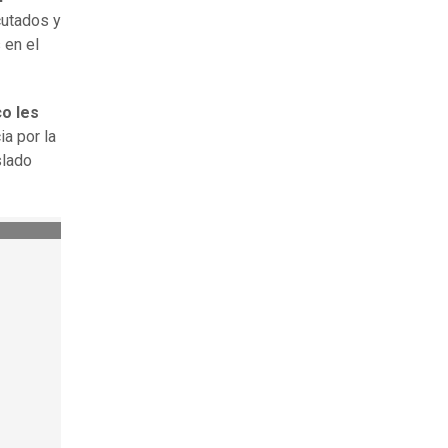
cutados y
 en el
co les
ia por la
slado