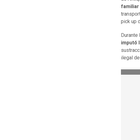
familia
transpor
pick up d
Durante 
imputó l
sustracc
ilegal d