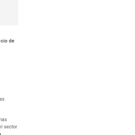
cio de
vas
rnas
l sector
n