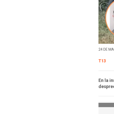
24 DE MA
T13
En la i
desprec