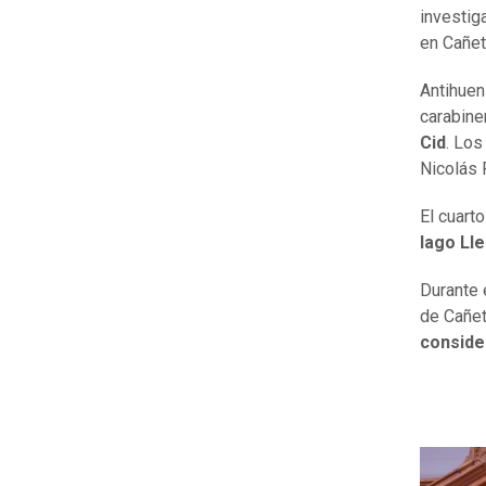
investig
en Cañe
Antihuen
carabine
Cid
. Los
Nicolás 
El cuart
lago Lle
Durante 
de Cañet
consider