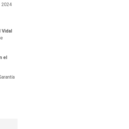
e 2024
 Vidal
de
n el
Garantía