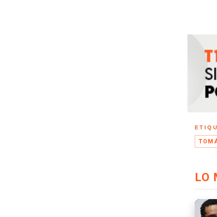
ETIQ
TOMÁ
LO 