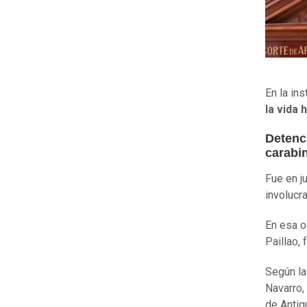
En la in
la vida
Detenc
carabi
Fue en j
involucr
En esa o
Paillao,
Según la
Navarro,
de Antiq