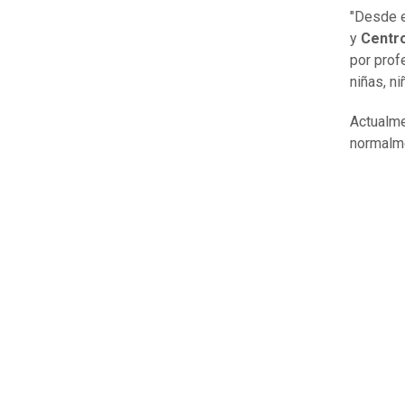
"Desde e
y
Centr
por prof
niñas, n
Actualme
normalme