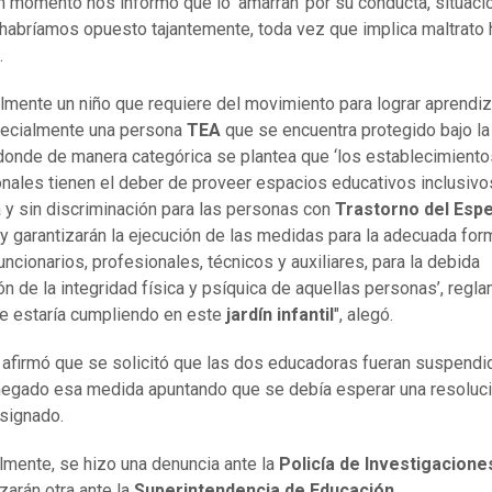
n momento nos informó que lo ‘amarran’ por su conducta, situació
habríamos opuesto tajantemente, toda vez que implica maltrato 
.
lmente un niño que requiere del movimiento para lograr aprendiz
ecialmente una persona
TEA
que se encuentra protegido bajo l
 donde de manera categórica se plantea que ‘los establecimiento
nales tienen el deber de proveer espacios educativos inclusivos
a y sin discriminación para las personas con
Trastorno del Esp
 y garantizarán la ejecución de las medidas para la adecuada for
uncionarios, profesionales, técnicos y auxiliares, para la debida
ón de la integridad física y psíquica de aquellas personas’, regl
e estaría cumpliendo en este
jardín infantil
", alegó.
 afirmó que se solicitó que las dos educadoras fueran suspendi
negado esa medida apuntando que se debía esperar una resoluci
esignado.
lmente, se hizo una denuncia ante la
Policía de Investigacione
zarán otra ante la
Superintendencia de Educación
.