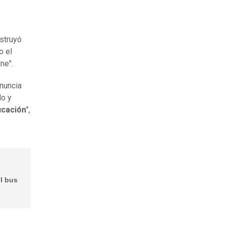
nstruyó
o el
ne".
nuncia
do y
ucación
",
l bus