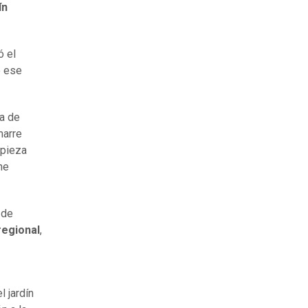
ín
ó el
o ese
za de
marre
 pieza
ne
 de
regional
,
l jardín