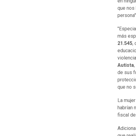
en ningú
que nos 
persona"
"Especia
más esp
21.545
,
educacio
violenci
Autista
,
de sus f
protecci
que no s
La mujer
habrían 
fiscal d
Adiciona
que reali