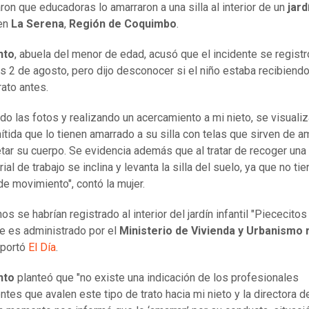
ron que educadoras lo amarraron a una silla al interior de un
jard
en
La Serena
,
Región de Coquimbo
.
nto
, abuela del menor de edad, acusó que el incidente se registr
s 2 de agosto, pero dijo desconocer si el niño estaba recibiend
rato antes.
do las fotos y realizando un acercamiento a mi nieto, se visuali
ítida que lo tienen amarrado a su silla con telas que sirven de a
etar su cuerpo. Se evidencia además que al tratar de recoger una
ial de trabajo se inclina y levanta la silla del suelo, ya que no tie
de movimiento", contó la mujer.
s se habrían registrado al interior del jardín infantil "Piececitos
ue es administrado por el
Ministerio de Vivienda y Urbanismo 
eportó
El Día
.
nto
planteó que "no existe una indicación de los profesionales
tes que avalen este tipo de trato hacia mi nieto y la directora de