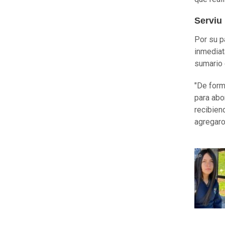
Serviu 
Por su p
inmediat
sumario 
"De form
para abo
recibien
agregaro