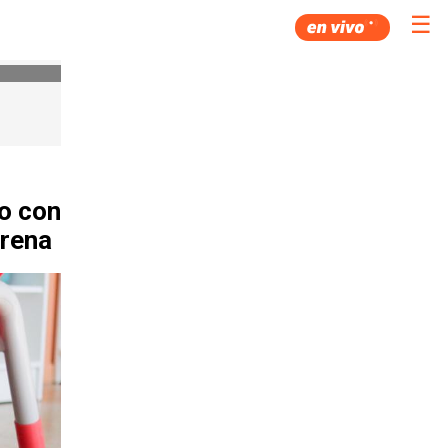
☰
o con
erena