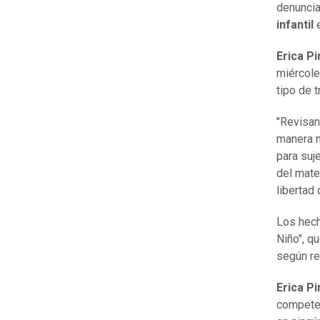
denuncia
infantil
Erica Pi
miércole
tipo de t
"Revisan
manera n
para suj
del mater
libertad 
Los hecho
Niño", q
según r
Erica Pi
competen