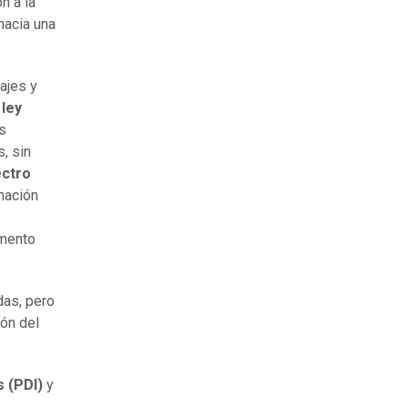
n a la
hacia una
ajes y
a
ley
s
, sin
ectro
mación
amento
das, pero
ón del
s (PDI)
y