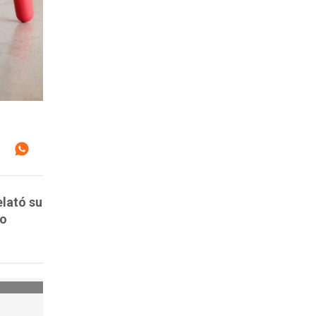
elató su
do