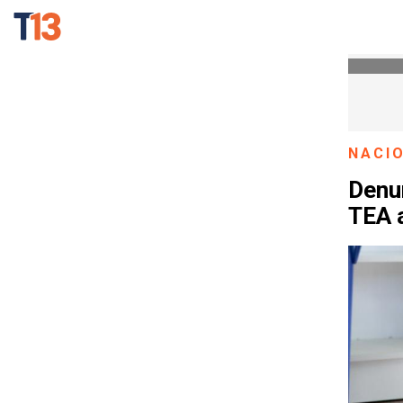
NACI
Denu
TEA a