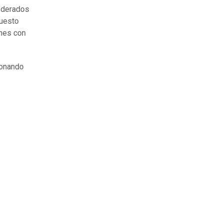
oderados
puesto
ones con
ionando