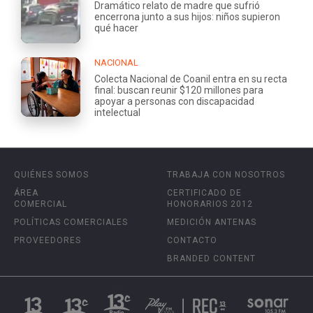
Dramático relato de madre que sufrió
encerrona junto a sus hijos: niños supieron
qué hacer
NACIONAL
Colecta Nacional de Coanil entra en su recta
final: buscan reunir $120 millones para
apoyar a personas con discapacidad
intelectual
QUIÉNES SOMOS
TRABAJA CON NOSOTROS
ÁREA
CERTIFICADO DE
COMERCIAL
HONORARIOS 2012
POLÍTICAS COMERCIALES
MEDICIÓN ANTENAS
PROVEEDORES
CONTACTO
BRANDED CONTENT