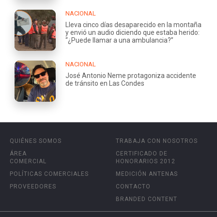
NACIONAL
Lleva cinco días desaparecido en la montaña
y envió un audio diciendo que estaba herido:
“¿Puede llamar a una ambulancia?”
NACIONAL
José Antonio Neme protagoniza accidente
de tránsito en Las Condes
QUIÉNES SOMOS
TRABAJA CON NOSOTROS
ÁREA
CERTIFICADO DE
COMERCIAL
HONORARIOS 2012
POLÍTICAS COMERCIALES
MEDICIÓN ANTENAS
PROVEEDORES
CONTACTO
BRANDED CONTENT