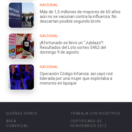
NACIONAL
Más de 1,5 millones de mayores de 60 años
aún no se vacunan contra la influenza: No
descartan posible segundo brote
NACIONAL
¡Afortunado se llevó un "Jubilazo"!:
Resultados del Loto sorteo 5462 del
domingo 9 de agosto
NACIONAL
Operación Código Infancia: así cayó red
liderada por una mujer que explotaba a
menores en Iquique
QUIÉNES SOMOS
TRABAJA CON NOSOTROS
ÁREA
CERTIFICADO DE
COMERCIAL
HONORARIOS 2012