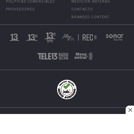
POLÍTICAS COMERCIALES
MEDICIÓN ANTENAS
PROVEEDORES
CONTACTO
BRANDED CONTENT
INÉS MATTE URREJOLA #0848, SANTIAGO, CHILE
FONO (562) 2 251 4000 © TODOS LOS DERECHOS
RESERVADOS. 13.CL