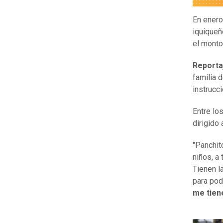
En enero
iquiqueñ
el monto
Reporta
familia 
instrucc
Entre lo
dirigido 
"Panchito
niños, a
Tienen la
para pod
me tien