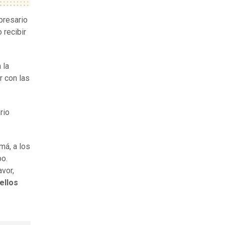
resario
 recibir
 la
r con las
rio
amá, a los
po.
avor,
ellos