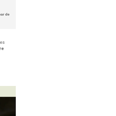
par de
res
re