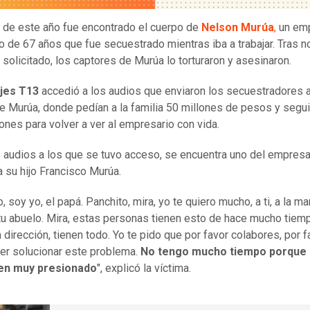
 de este año fue encontrado el cuerpo de
Nelson Murúa
,
un emp
o de 67 años que fue secuestrado mientras iba a trabajar. Tras no
 solicitado, los captores de Murúa lo torturaron y asesinaron.
jes T13
accedió a los audios que enviaron los secuestradores a
de Murúa, donde pedían a la familia 50 millones de pesos y segui
iones para volver a ver al empresario con vida.
s audios a los que se tuvo acceso, se encuentra uno del empresa
a su hijo Francisco Murúa.
, soy yo, el papá. Panchito, mira, yo te quiero mucho, a ti, a la m
 tu abuelo. Mira, estas personas tienen esto de hace mucho tiem
 dirección, tienen todo. Yo te pido que por favor colabores, por f
er solucionar este problema.
No tengo mucho tiempo porque 
en muy presionado
", explicó la víctima.