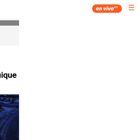
☰
uique