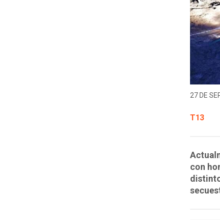
27 DE SE
T13
Actualm
con hom
distint
secues