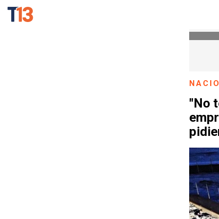
NACI
"No 
empr
pidi