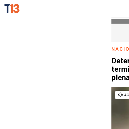
NACI
Deten
term
plena