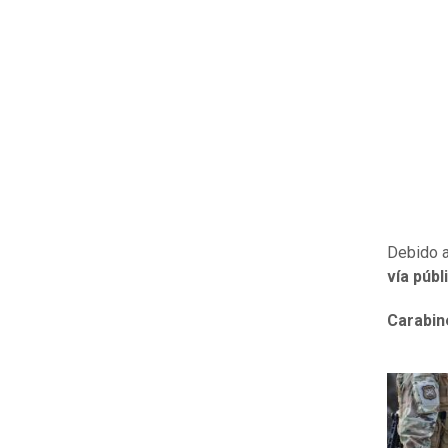
Debido a
vía públ
Carabin