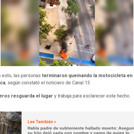
 esto, las personas
terminaron quemando la motocicleta en 
ica
, según constató el noticiero de Canal 13.
eros resguarda el lugar
y trabaja para esclarecer este hecho.
Lee También >
Habla padre de subteniente hallado muerto: Asegur
su hijo dejó carta con nombre y cargo de quien lo