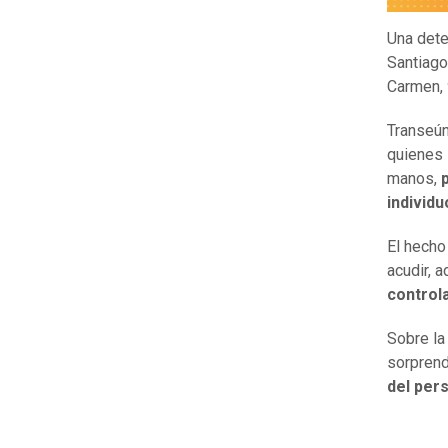
Una dete
Santiago
Carmen,
Transeún
quienes 
manos,
individu
El hecho
acudir, 
controla
Sobre la
sorprend
del pers