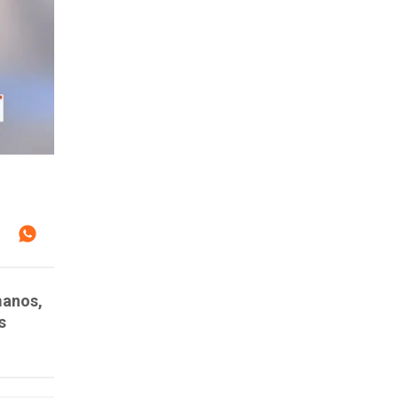
manos,
s