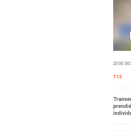
20 DE DIC
T13
Transeú
prendié
individ