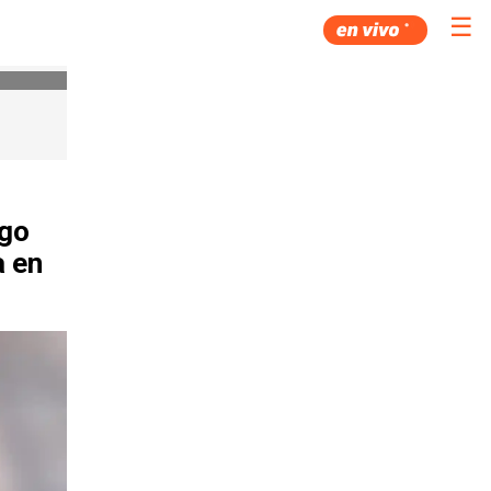
☰
ago
a en