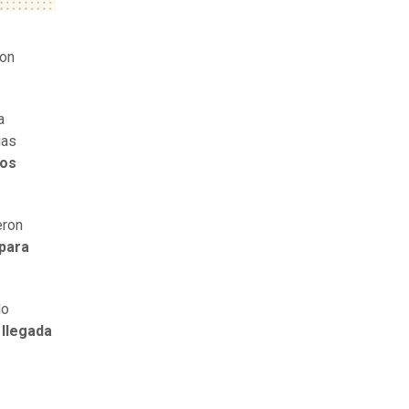
con
a
ias
los
eron
para
do
 llegada