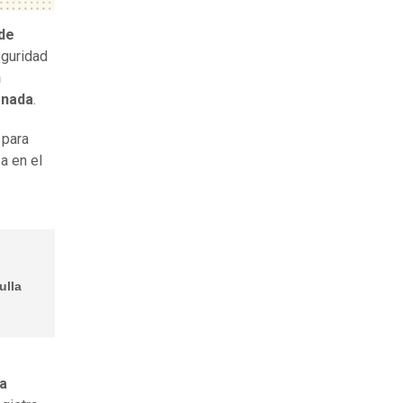
de
eguridad
n
rnada
.
 para
a en el
ulla
a