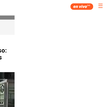
☰
so:
s