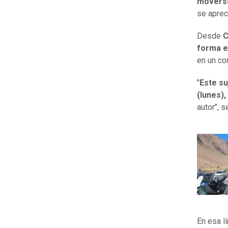
movers
se aprec
Desde
C
forma e
en un co
"
Este su
(lunes),
autor", 
En esa l