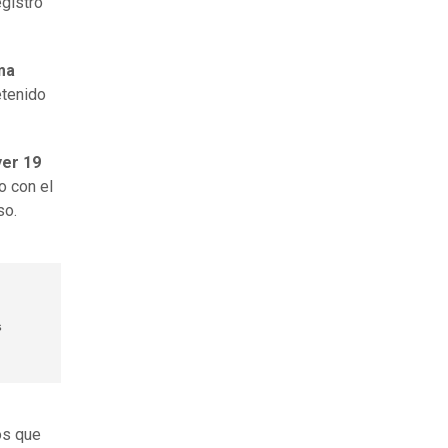
egistro
ma
etenido
yer 19
o con el
so.
s
os que