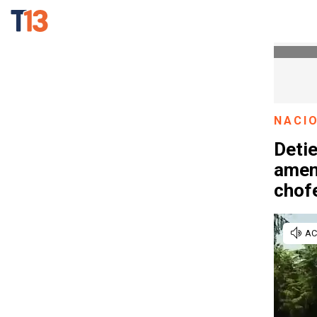
NACI
Detie
amen
chof