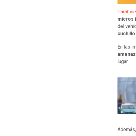
Carabin
micros 
del vehí
cuchillo
En las i
amenaza
lugar.
Además, 