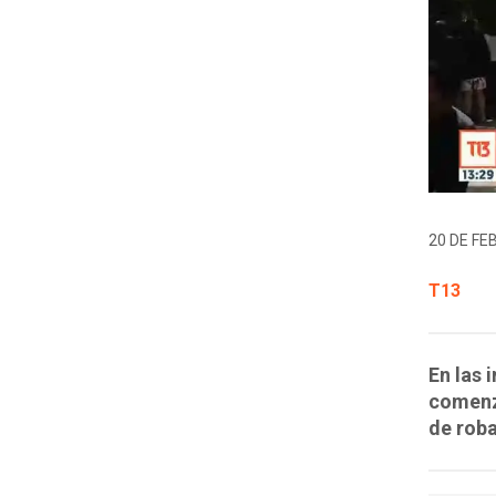
20 DE FE
T13
En las 
comenzó
de rob