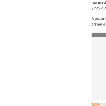
fue
medi
y hoy dí
A pesar d
primer a