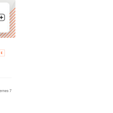
TE
iernes 7