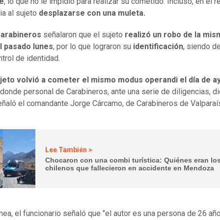
e
, lo que no le impidió para realizar su cometido. Incluso, en el r
ia al sujeto
desplazarse con una muleta.
arabineros
señalaron que el sujeto
realizó un robo de la mis
l pasado lunes
, por lo que lograron su
identificación
, siendo d
ntrol de identidad.
jeto volvió a cometer el mismo modus operandi el día de a
donde personal de Carabineros, ante una serie de diligencias, di
señaló el comandante Jorge Cárcamo, de Carabineros de Valparaí
Lee También >
Chocaron con una combi turística: Quiénes eran lo
chilenos que fallecieron en accidente en Mendoza
ínea, el funcionario señaló que "el autor es una persona de 26 añ