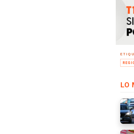
ETIQ
REGI
LO 