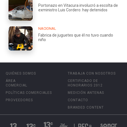
Portonazo en Vitacura involucró a escolta de
exministro Luis Cordero: hay detenidos
NACIONAL
Fabrica de juguetes que él no tuvo cuando
niño
QUIÉNES SOMOS
TRABAJA CON NOSOTROS
ÁREA
CERTIFICADO DE
COMERCIAL
HONORARIOS 2012
POLÍTICAS COMERCIALES
MEDICIÓN ANTENAS
PROVEEDORES
CONTACTO
BRANDED CONTENT