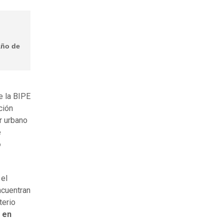
año de
e la BIPE
ción
r urbano
e
o
 el
ncuentran
terio
o en