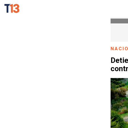
NACI
Deti
contr