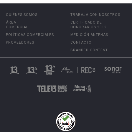
QUIÉNES SOMOS
TRABAJA CON NOSOTROS
ÁREA
CERTIFICADO DE
COMERCIAL
HONORARIOS 2012
POLÍTICAS COMERCIALES
MEDICIÓN ANTENAS
PROVEEDORES
CONTACTO
BRANDED CONTENT