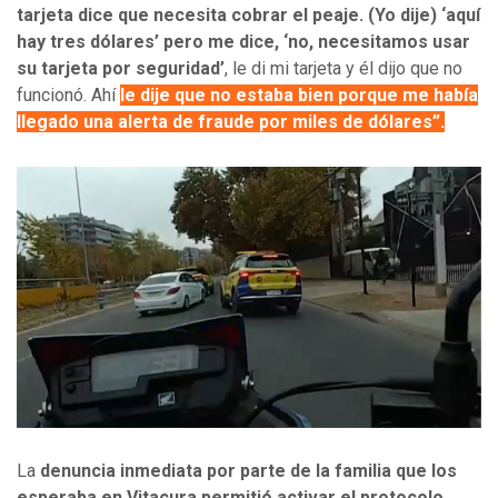
tarjeta dice que necesita cobrar el peaje. (Yo dije) ‘aquí
hay tres dólares’ pero me dice, ‘no, necesitamos usar
su tarjeta por seguridad’
, le di mi tarjeta y él dijo que no
funcionó. Ahí
le dije que no estaba bien porque me había
llegado una alerta de fraude por miles de dólares”
.
La
denuncia inmediata por parte de la familia que los
esperaba en Vitacura permitió activar el protocolo