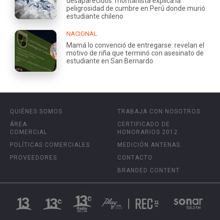
desaparecidos: montañista explica la
peligrosidad de cumbre en Perú donde murió
estudiante chileno
NACIONAL
Mamá lo convenció de entregarse: revelan el
motivo de riña que terminó con asesinato de
estudiante en San Bernardo
QUIÉNES SOMOS
TRABAJA CON NOSOTROS
ÁREA
CERTIFICADO DE
COMERCIAL
HONORARIOS 2012
POLÍTICAS COMERCIALES
MEDICIÓN ANTENAS
PROVEEDORES
CONTACTO
BRANDED CONTENT