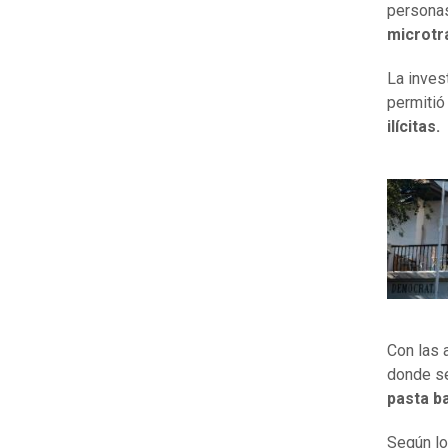
persona
microtr
La inves
permitió
ilícitas.
Con las 
donde s
pasta b
Según lo