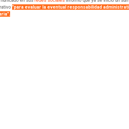
omunicado en sus
redes sociales
informó que ya se inició un sum
rativo
"para evaluar la eventual responsabilidad administrati
ria".