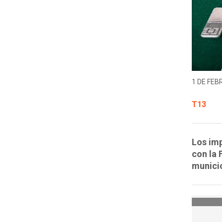
1 DE FEB
T13
Los imp
con la 
municio