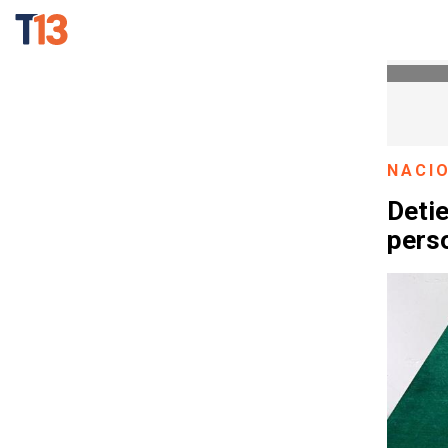
NACI
Detie
perso