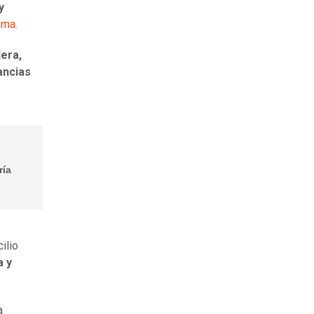
y
ama.
dera,
ancias
ría
ilio
a y
a