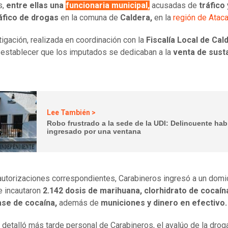
s,
entre ellas una
funcionaria municipal,
acusadas de
tráfico 
áfico de drogas
en la comuna de
Caldera,
en la
región de Atac
tigación, realizada en coordinación con la
Fiscalía Local de Cal
 establecer que los imputados se dedicaban a la
venta de sust
Lee También >
Robo frustrado a la sede de la UDI: Delincuente hab
ingresado por una ventana
autorizaciones correspondientes, Carabineros ingresó a un domic
e incautaron
2.142 dosis de marihuana, clorhidrato de cocaín
ase de cocaína,
además de
municiones y dinero en efectivo.
 detalló más tarde personal de Carabineros, el avalúo de la drog