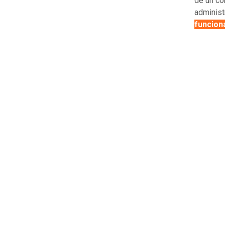
de un c
administ
funciona