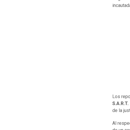
incautad
Los repo
S.A.R.T. 
de la jus
Al respe