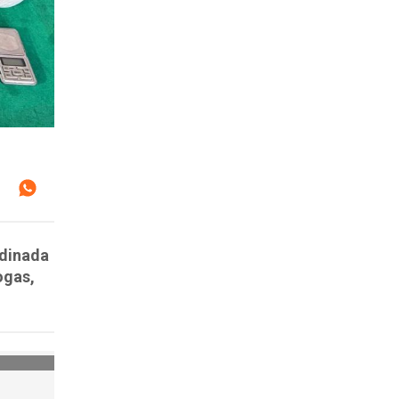
rdinada
ogas,