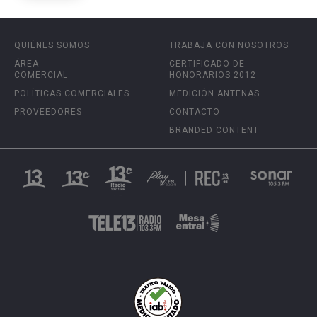
QUIÉNES SOMOS
TRABAJA CON NOSOTROS
ÁREA
CERTIFICADO DE
COMERCIAL
HONORARIOS 2012
POLÍTICAS COMERCIALES
MEDICIÓN ANTENAS
PROVEEDORES
CONTACTO
BRANDED CONTENT