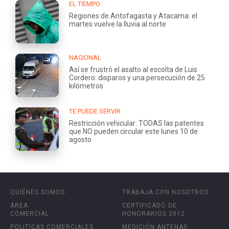
EL TIEMPO
Regiones de Antofagasta y Atacama: el
martes vuelve la lluvia al norte
NACIONAL
Así se frustró el asalto al escolta de Luis
Cordero: disparos y una persecución de 25
kilómetros
TE PUEDE SERVIR
Restricción vehicular: TODAS las patentes
que NO pueden circular este lunes 10 de
agosto
QUIÉNES SOMOS
TRABAJA CON NOSOTROS
ÁREA
CERTIFICADO DE
COMERCIAL
HONORARIOS 2012
POLÍTICAS COMERCIALES
MEDICIÓN ANTENAS