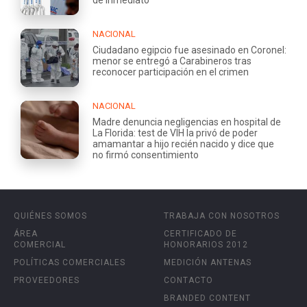
NACIONAL
Ciudadano egipcio fue asesinado en Coronel:
menor se entregó a Carabineros tras
reconocer participación en el crimen
NACIONAL
Madre denuncia negligencias en hospital de
La Florida: test de VIH la privó de poder
amamantar a hijo recién nacido y dice que
no firmó consentimiento
QUIÉNES SOMOS
TRABAJA CON NOSOTROS
ÁREA
CERTIFICADO DE
COMERCIAL
HONORARIOS 2012
POLÍTICAS COMERCIALES
MEDICIÓN ANTENAS
PROVEEDORES
CONTACTO
BRANDED CONTENT