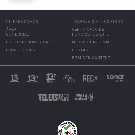
QUIÉNES SOMOS
TRABAJA CON NOSOTROS
ÁREA
CERTIFICADO DE
COMERCIAL
HONORARIOS 2012
POLÍTICAS COMERCIALES
MEDICIÓN ANTENAS
PROVEEDORES
CONTACTO
BRANDED CONTENT