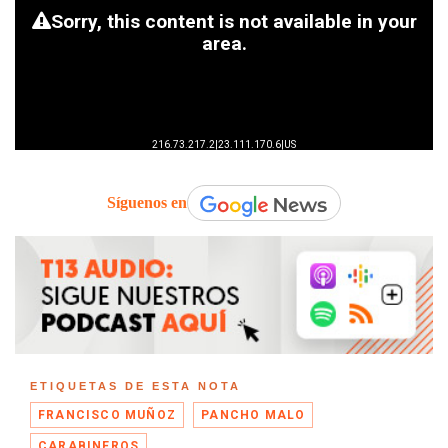
Síguenos en
ETIQUETAS DE ESTA NOTA
FRANCISCO MUÑOZ
PANCHO MALO
CARABINEROS