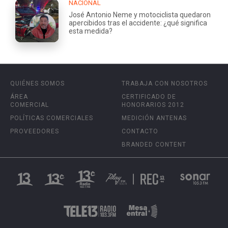
NACIONAL
José Antonio Neme y motociclista quedaron
apercibidos tras el accidente: ¿qué significa
esta medida?
QUIÉNES SOMOS
TRABAJA CON NOSOTROS
ÁREA
CERTIFICADO DE
COMERCIAL
HONORARIOS 2012
POLÍTICAS COMERCIALES
MEDICIÓN ANTENAS
PROVEEDORES
CONTACTO
BRANDED CONTENT