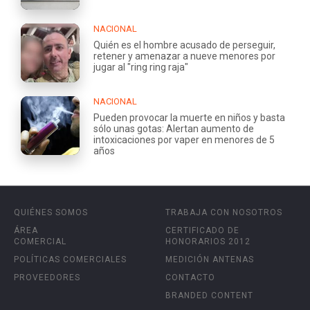
NACIONAL
Quién es el hombre acusado de perseguir,
retener y amenazar a nueve menores por
jugar al "ring ring raja"
NACIONAL
Pueden provocar la muerte en niños y basta
sólo unas gotas: Alertan aumento de
intoxicaciones por vaper en menores de 5
años
QUIÉNES SOMOS
TRABAJA CON NOSOTROS
ÁREA
CERTIFICADO DE
COMERCIAL
HONORARIOS 2012
POLÍTICAS COMERCIALES
MEDICIÓN ANTENAS
PROVEEDORES
CONTACTO
BRANDED CONTENT