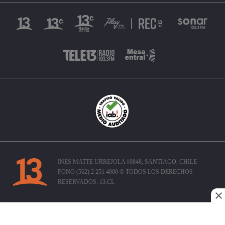
INÉS MATTE URREJOLA #0848, SANTIAGO, CHILE
FONO (562) 2 251 4000 © TODOS LOS DERECHOS
RESERVADOS. 13.CL