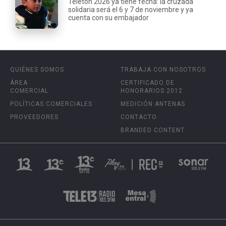
Teletón 2026 ya tiene fecha: la cruzada
solidaria será el 6 y 7 de noviembre y ya
cuenta con su embajador
QUIÉNES SOMOS
TRABAJA CON NOSOTROS
ÁREA
CERTIFICADO DE
COMERCIAL
HONORARIOS 2012
POLÍTICAS COMERCIALES
MEDICIÓN ANTENAS
PROVEEDORES
CONTACTO
BRANDED CONTENT