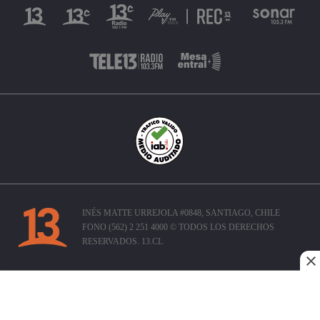
INÉS MATTE URREJOLA #0848, SANTIAGO, CHILE
FONO (562) 2 251 4000 © TODOS LOS DERECHOS
RESERVADOS. 13.CL