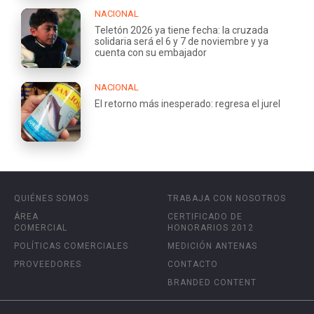
NACIONAL
Teletón 2026 ya tiene fecha: la cruzada
solidaria será el 6 y 7 de noviembre y ya
cuenta con su embajador
NACIONAL
El retorno más inesperado: regresa el jurel
QUIÉNES SOMOS
TRABAJA CON NOSOTROS
ÁREA
CERTIFICADO DE
COMERCIAL
HONORARIOS 2012
POLÍTICAS COMERCIALES
MEDICIÓN ANTENAS
PROVEEDORES
CONTACTO
BRANDED CONTENT