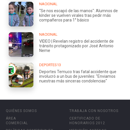
NACIONAL
“Se nos escapó de las manos": Alumnos de
kínder se vuelven virales tras pedir más
compañeros para 1° básico
NACIONAL
VIDEO | Revelan registro del accidente de
tránsito protagonizado por José Antonio
Neme
DEPORTES13
Deportes Temuco tras fatal accidente que
involucró a un bus de juveniles: "Enviamos
nuestras más sinceras condolencias"
QUIÉNES SOMOS
TRABAJA CON NOSOTROS
ÁREA
CERTIFICADO DE
COMERCIAL
HONORARIOS 2012